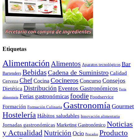
Etiquetas
Alimentación
Alimentos
Bar
Aparatos tecnológicos
Bebidas
Cadena de Suministro
Calidad
Bartenders
Cocineros
Chef
Consejos
Cocina
Concurso
Cerveza
Distribución
Eventos Gastronómicos
Dietética
Feria
foodie
Ferias gastronómicas
Foodservice
alimentaria
Gastronomía
Gourmet
Formación
Formación Culinaria
Hostelería
Hábitos saludables
Innovación alimentaria
Noticias
Jornadas gastronómicas
Marketing Gastronómico
y Actualidad
Producto
Nutrición
Ocio
Pescados