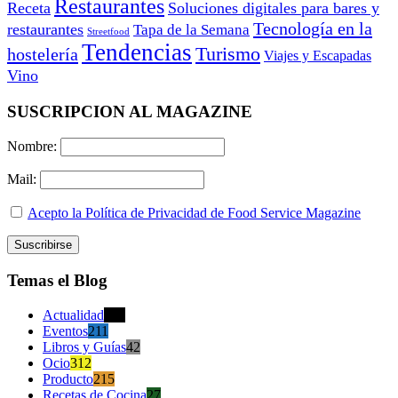
Restaurantes
Receta
Soluciones digitales para bares y
Tecnología en la
restaurantes
Tapa de la Semana
Streetfood
Tendencias
Turismo
hostelería
Viajes y Escapadas
Vino
SUSCRIPCION AL MAGAZINE
Nombre:
Mail:
Acepto la Política de Privacidad de Food Service Magazine
Temas el Blog
Actualidad
470
Eventos
211
Libros y Guías
42
Ocio
312
Producto
215
Recetas de Cocina
27