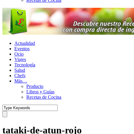
Recetas de Cocina
Actualidad
Eventos
Ocio
Viajes
Tecnología
Salud
Chefs
Más…
Producto
Libros y Guías
Recetas de Cocina
tataki-de-atun-rojo