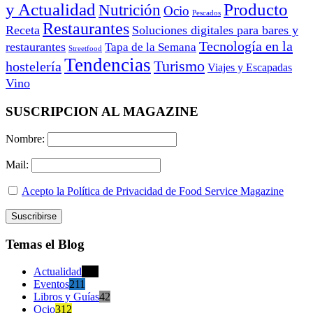
y Actualidad
Producto
Nutrición
Ocio
Pescados
Restaurantes
Receta
Soluciones digitales para bares y
Tecnología en la
restaurantes
Tapa de la Semana
Streetfood
Tendencias
Turismo
hostelería
Viajes y Escapadas
Vino
SUSCRIPCION AL MAGAZINE
Nombre:
Mail:
Acepto la Política de Privacidad de Food Service Magazine
Temas el Blog
Actualidad
470
Eventos
211
Libros y Guías
42
Ocio
312