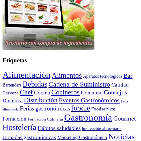
Etiquetas
Alimentación
Alimentos
Bar
Aparatos tecnológicos
Bebidas
Cadena de Suministro
Calidad
Bartenders
Cocineros
Chef
Consejos
Cocina
Concurso
Cerveza
Distribución
Eventos Gastronómicos
Dietética
Feria
foodie
Ferias gastronómicas
Foodservice
alimentaria
Gastronomía
Gourmet
Formación
Formación Culinaria
Hostelería
Hábitos saludables
Innovación alimentaria
Noticias
Jornadas gastronómicas
Marketing Gastronómico