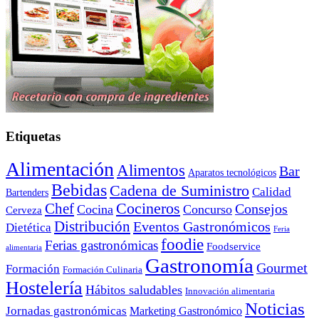
Etiquetas
Alimentación
Alimentos
Bar
Aparatos tecnológicos
Bebidas
Cadena de Suministro
Calidad
Bartenders
Cocineros
Chef
Consejos
Cocina
Concurso
Cerveza
Distribución
Eventos Gastronómicos
Dietética
Feria
foodie
Ferias gastronómicas
Foodservice
alimentaria
Gastronomía
Gourmet
Formación
Formación Culinaria
Hostelería
Hábitos saludables
Innovación alimentaria
Noticias
Jornadas gastronómicas
Marketing Gastronómico