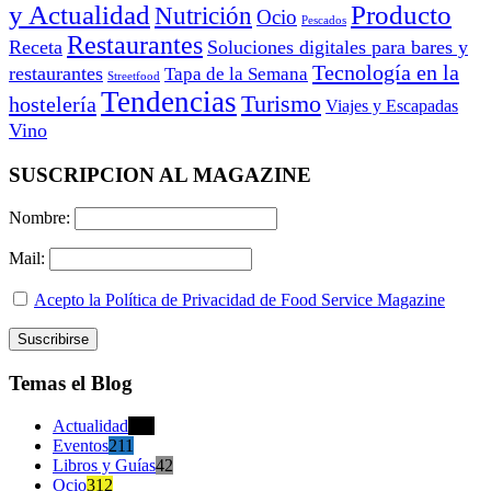
y Actualidad
Producto
Nutrición
Ocio
Pescados
Restaurantes
Receta
Soluciones digitales para bares y
Tecnología en la
restaurantes
Tapa de la Semana
Streetfood
Tendencias
Turismo
hostelería
Viajes y Escapadas
Vino
SUSCRIPCION AL MAGAZINE
Nombre:
Mail:
Acepto la Política de Privacidad de Food Service Magazine
Temas el Blog
Actualidad
470
Eventos
211
Libros y Guías
42
Ocio
312