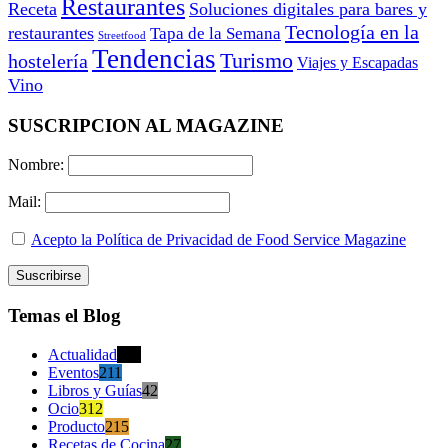
Restaurantes
Receta
Soluciones digitales para bares y
Tecnología en la
restaurantes
Tapa de la Semana
Streetfood
Tendencias
Turismo
hostelería
Viajes y Escapadas
Vino
SUSCRIPCION AL MAGAZINE
Nombre:
Mail:
Acepto la Política de Privacidad de Food Service Magazine
Temas el Blog
Actualidad
470
Eventos
211
Libros y Guías
42
Ocio
312
Producto
215
Recetas de Cocina
27