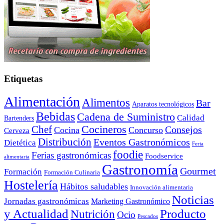
Etiquetas
Alimentación
Alimentos
Bar
Aparatos tecnológicos
Bebidas
Cadena de Suministro
Calidad
Bartenders
Cocineros
Chef
Consejos
Cocina
Concurso
Cerveza
Distribución
Eventos Gastronómicos
Dietética
Feria
foodie
Ferias gastronómicas
Foodservice
alimentaria
Gastronomía
Gourmet
Formación
Formación Culinaria
Hostelería
Hábitos saludables
Innovación alimentaria
Noticias
Jornadas gastronómicas
Marketing Gastronómico
y Actualidad
Producto
Nutrición
Ocio
Pescados