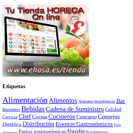
Etiquetas
Alimentación
Alimentos
Bar
Aparatos tecnológicos
Bebidas
Cadena de Suministro
Calidad
Bartenders
Cocineros
Chef
Consejos
Cocina
Concurso
Cerveza
Distribución
Eventos Gastronómicos
Dietética
Feria
foodie
Ferias gastronómicas
Foodservice
alimentaria