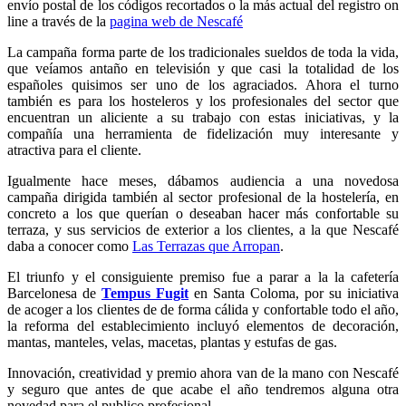
envío postal de los códigos recortados o la más actual del registro on
line a través de la
pagina web de Nescafé
La campaña forma parte de los tradicionales sueldos de toda la vida,
que veíamos antaño en televisión y que casi la totalidad de los
españoles quisimos ser uno de los agraciados. Ahora el turno
también es para los hosteleros y los profesionales del sector que
encuentran un aliciente a su trabajo con estas iniciativas, y la
compañía una herramienta de fidelización muy interesante y
atractiva para el cliente.
Igualmente hace meses, dábamos audiencia a una novedosa
campaña dirigida también al sector profesional de la hostelería, en
concreto a los que querían o deseaban hacer más confortable su
terraza, y sus servicios de exterior a los clientes, a la que Nescafé
daba a conocer como
Las Terrazas que Arropan
.
El triunfo y el consiguiente premiso fue a parar a la la cafetería
Barcelonesa de
Tempus Fugit
en Santa Coloma, por su iniciativa
de acoger a los clientes de de forma cálida y confortable todo el año,
la reforma del establecimiento incluyó elementos de decoración,
mantas, manteles, velas, macetas, plantas y estufas de gas.
Innovación, creatividad y premio ahora van de la mano con Nescafé
y seguro que antes de que acabe el año tendremos alguna otra
novedad para el publico profesional…