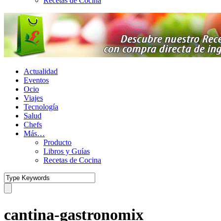
Recetas de Cocina
Actualidad
Eventos
Ocio
Viajes
Tecnología
Salud
Chefs
Más…
Producto
Libros y Guías
Recetas de Cocina
cantina-gastronomix