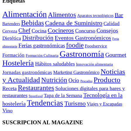
Etiquetas
Alimentación
Alimentos
Bar
Aparatos tecnológicos
Bebidas
Cadena de Suministro
Calidad
Bartenders
Cocineros
Chef
Consejos
Cocina
Concurso
Cerveza
Distribución
Eventos Gastronómicos
Dietética
Feria
foodie
Ferias gastronómicas
Foodservice
alimentaria
Gastronomía
Gourmet
Formación
Formación Culinaria
Hostelería
Hábitos saludables
Innovación alimentaria
Noticias
Jornadas gastronómicas
Marketing Gastronómico
y Actualidad
Producto
Nutrición
Ocio
Pescados
Restaurantes
Receta
Soluciones digitales para bares y
Tecnología en la
restaurantes
Tapa de la Semana
Streetfood
Tendencias
Turismo
hostelería
Viajes y Escapadas
Vino
SUSCRIPCION AL MAGAZINE