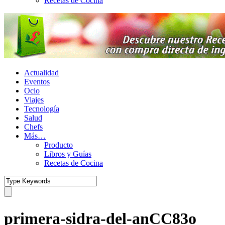
Recetas de Cocina
Actualidad
Eventos
Ocio
Viajes
Tecnología
Salud
Chefs
Más…
Producto
Libros y Guías
Recetas de Cocina
primera-sidra-del-anCC83o