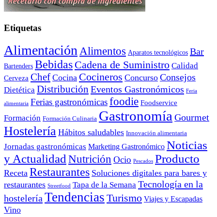
Etiquetas
Alimentación
Alimentos
Bar
Aparatos tecnológicos
Bebidas
Cadena de Suministro
Calidad
Bartenders
Cocineros
Chef
Consejos
Cocina
Concurso
Cerveza
Distribución
Eventos Gastronómicos
Dietética
Feria
foodie
Ferias gastronómicas
Foodservice
alimentaria
Gastronomía
Gourmet
Formación
Formación Culinaria
Hostelería
Hábitos saludables
Innovación alimentaria
Noticias
Jornadas gastronómicas
Marketing Gastronómico
y Actualidad
Producto
Nutrición
Ocio
Pescados
Restaurantes
Receta
Soluciones digitales para bares y
Tecnología en la
restaurantes
Tapa de la Semana
Streetfood
Tendencias
Turismo
hostelería
Viajes y Escapadas
Vino