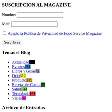
SUSCRIPCION AL MAGAZINE
Nombre:
Mail:
Acepto la Política de Privacidad de Food Service Magazine
Temas el Blog
Actualidad
470
Eventos
211
Libros y Guías
42
Ocio
312
Producto
215
Recetas de Cocina
27
Salud
144
Tecnología
151
Viajes
89
Archivo de Entradas