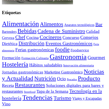
Etiquetas
Alimentación
Alimentos
Bar
Aparatos tecnológicos
Bebidas
Cadena de Suministro
Calidad
Bartenders
Cocineros
Chef
Consejos
Cocina
Concurso
Cerveza
Distribución
Eventos Gastronómicos
Dietética
Feria
foodie
Ferias gastronómicas
Foodservice
alimentaria
Gastronomía
Gourmet
Formación
Formación Culinaria
Hostelería
Hábitos saludables
Innovación alimentaria
Noticias
Jornadas gastronómicas
Marketing Gastronómico
y Actualidad
Producto
Nutrición
Ocio
Pescados
Restaurantes
Receta
Soluciones digitales para bares y
Tecnología en la
restaurantes
Tapa de la Semana
Streetfood
Tendencias
Turismo
hostelería
Viajes y Escapadas
Vino