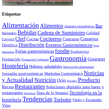
Etiquetas
Alimentación
Alimentos
Bar
Aparatos tecnológicos
Bebidas
Cadena de Suministro
Calidad
Bartenders
Cocineros
Chef
Consejos
Cocina
Concurso
Cerveza
Distribución
Eventos Gastronómicos
Dietética
Feria
foodie
Ferias gastronómicas
Foodservice
alimentaria
Gastronomía
Gourmet
Formación
Formación Culinaria
Hostelería
Hábitos saludables
Innovación alimentaria
Noticias
Jornadas gastronómicas
Marketing Gastronómico
y Actualidad
Producto
Nutrición
Ocio
Pescados
Restaurantes
Receta
Soluciones digitales para bares y
Tecnología en la
restaurantes
Tapa de la Semana
Streetfood
Tendencias
Turismo
hostelería
Viajes y Escapadas
Vino