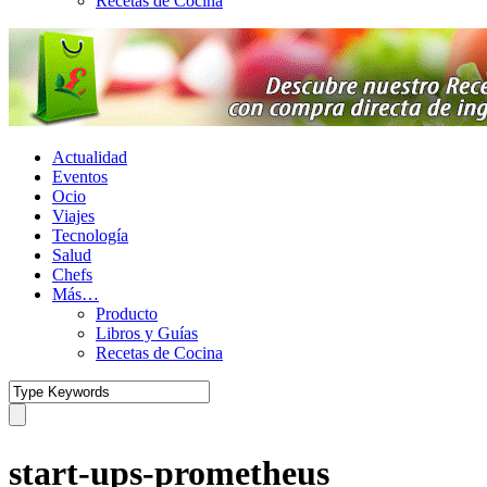
Recetas de Cocina
Actualidad
Eventos
Ocio
Viajes
Tecnología
Salud
Chefs
Más…
Producto
Libros y Guías
Recetas de Cocina
start-ups-prometheus