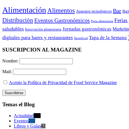
Alimentación
Alimentos
Bar
Aparatos tecnológicos
Bar
Distribución
Eventos Gastronómicos
Ferias
Feria alimentaria
saludables
Jornadas gastronómicas
Marketi
Innovación alimentaria
digitales para bares y restaurantes
Tapa de la Semana
Streetfood
SUSCRIPCION AL MAGAZINE
Nombre:
Mail:
Acepto la Política de Privacidad de Food Service Magazine
Temas el Blog
Actualidad
470
Eventos
211
Libros y Guías
42