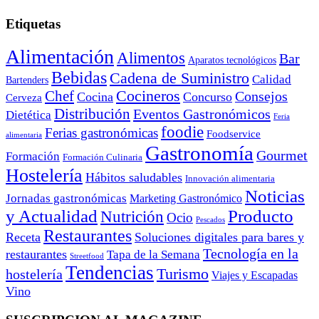
Etiquetas
Alimentación
Alimentos
Bar
Aparatos tecnológicos
Bebidas
Cadena de Suministro
Calidad
Bartenders
Cocineros
Chef
Consejos
Cocina
Concurso
Cerveza
Distribución
Eventos Gastronómicos
Dietética
Feria
foodie
Ferias gastronómicas
Foodservice
alimentaria
Gastronomía
Gourmet
Formación
Formación Culinaria
Hostelería
Hábitos saludables
Innovación alimentaria
Noticias
Jornadas gastronómicas
Marketing Gastronómico
y Actualidad
Producto
Nutrición
Ocio
Pescados
Restaurantes
Receta
Soluciones digitales para bares y
Tecnología en la
restaurantes
Tapa de la Semana
Streetfood
Tendencias
Turismo
hostelería
Viajes y Escapadas
Vino