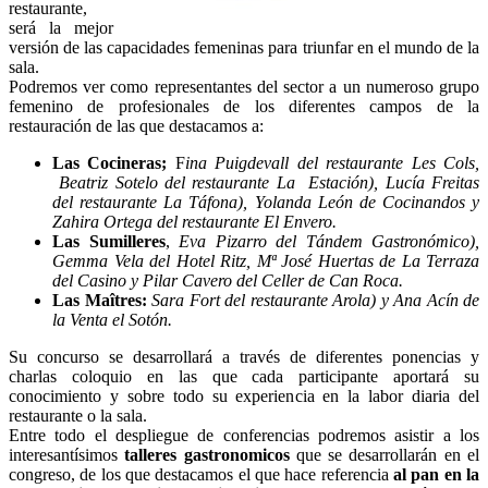
restaurante,
será la mejor
versión de las capacidades femeninas para triunfar en el mundo de la
sala.
Podremos ver como representantes del sector a un numeroso grupo
femenino de profesionales de los diferentes campos de la
restauración de las que destacamos a:
Las Cocineras;
F
ina Puigdevall del restaurante Les Cols,
Beatriz Sotelo del restaurante La Estación), Lucía Freitas
del restaurante La Táfona), Yolanda León de Cocinandos y
Zahira Ortega del restaurante El Envero.
Las Sumilleres
,
Eva Pizarro del Tándem Gastronómico),
Gemma Vela del Hotel Ritz, Mª José Huertas de La Terraza
del Casino y Pilar Cavero del Celler de Can Roca.
Las Maîtres:
Sara Fort del restaurante Arola) y Ana Acín de
la Venta el Sotón.
Su concurso se desarrollará a través de diferentes ponencias y
charlas coloquio en las que cada participante aportará su
conocimiento y sobre todo su experiencia en la labor diaria del
restaurante o la sala.
Entre todo el despliegue de conferencias podremos asistir a los
interesantísimos
talleres gastronomicos
que se desarrollarán en el
congreso, de los que destacamos el que hace referencia
al pan en la