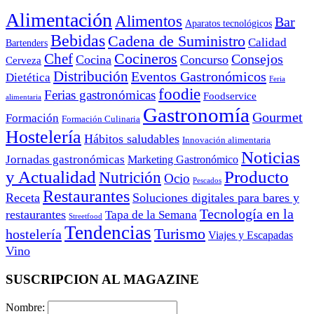
Alimentación
Alimentos
Bar
Aparatos tecnológicos
Bebidas
Cadena de Suministro
Calidad
Bartenders
Cocineros
Chef
Consejos
Cocina
Concurso
Cerveza
Distribución
Eventos Gastronómicos
Dietética
Feria
foodie
Ferias gastronómicas
Foodservice
alimentaria
Gastronomía
Gourmet
Formación
Formación Culinaria
Hostelería
Hábitos saludables
Innovación alimentaria
Noticias
Jornadas gastronómicas
Marketing Gastronómico
y Actualidad
Producto
Nutrición
Ocio
Pescados
Restaurantes
Receta
Soluciones digitales para bares y
Tecnología en la
restaurantes
Tapa de la Semana
Streetfood
Tendencias
Turismo
hostelería
Viajes y Escapadas
Vino
SUSCRIPCION AL MAGAZINE
Nombre: