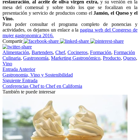
restauración
,
al aceite de oliva virgen extra,
y su versión en la
mesa del comensal y sobre todo los que se focalizan en la
presentación y servicio de productos como el
Jamón, el Queso y el
Vino.
Para poder consultar el programa completo de ponencias y
actividades, os dejamos un enlace a la
pagina web del Congreso de
mujer gastronomica 2016.
Compartir
Alimentación
,
Bartenders
,
Chef
,
Cocineros
,
Formación
,
Formación
Culinaria
,
Gastronomía
,
Marketing Gastronómico
,
Producto
,
Queso
,
Vino
Entrada Anterior
Gastronomia, Vino y Sostenibilidad
Siguiente Entrada
Conferencias Chef to Chef en California
También te puede interesar