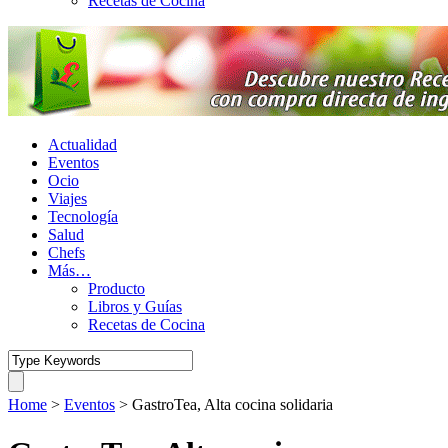
Recetas de Cocina
Actualidad
Eventos
Ocio
Viajes
Tecnología
Salud
Chefs
Más…
Producto
Libros y Guías
Recetas de Cocina
Home
>
Eventos
>
GastroTea, Alta cocina solidaria