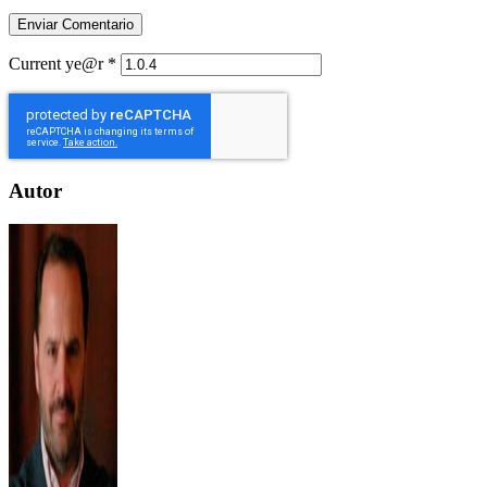
Current ye@r
*
Autor