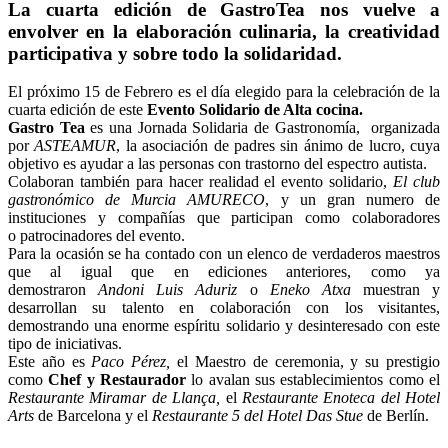
La cuarta edición de GastroTea nos vuelve a
envolver en la elaboración culinaria, la creatividad
participativa y sobre todo la solidaridad.
El próximo 15 de Febrero es el día elegido para la celebración de la
cuarta edición de este
Evento Solidario de Alta cocina.
Gastro Tea
es una Jornada Solidaria de Gastronomía, organizada
por
ASTEAMUR
, la asociación de padres sin ánimo de lucro, cuya
objetivo es ayudar a las personas con trastorno del espectro autista.
Colaboran también para hacer realidad el evento solidario,
El club
gastronómico de Murcia AMURECO
, y un gran numero de
instituciones y compañías que participan como colaboradores
o patrocinadores del evento.
Para la ocasión se ha contado con un elenco de verdaderos maestros
que al igual que en ediciones anteriores, como ya
demostraron
Andoni Luis Aduriz
o
Eneko Atxa
muestran y
desarrollan su talento en colaboración con los visitantes,
demostrando una enorme espíritu solidario y desinteresado con este
tipo de iniciativas.
Este año es
Paco Pérez,
el Maestro de ceremonia, y su prestigio
como
Chef y Restaurador
lo avalan sus establecimientos como el
Restaurante Miramar de Llança,
el
Restaurante Enoteca del Hotel
Arts
de Barcelona y el
Restaurante 5 del Hotel Das Stue
de Berlín.