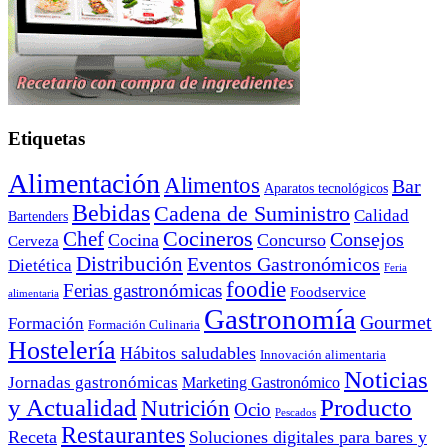
Etiquetas
Alimentación
Alimentos
Bar
Aparatos tecnológicos
Bebidas
Cadena de Suministro
Calidad
Bartenders
Cocineros
Chef
Consejos
Cocina
Concurso
Cerveza
Distribución
Eventos Gastronómicos
Dietética
Feria
foodie
Ferias gastronómicas
Foodservice
alimentaria
Gastronomía
Gourmet
Formación
Formación Culinaria
Hostelería
Hábitos saludables
Innovación alimentaria
Noticias
Jornadas gastronómicas
Marketing Gastronómico
y Actualidad
Producto
Nutrición
Ocio
Pescados
Restaurantes
Receta
Soluciones digitales para bares y