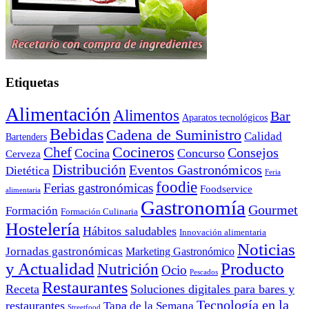
Etiquetas
Alimentación
Alimentos
Bar
Aparatos tecnológicos
Bebidas
Cadena de Suministro
Calidad
Bartenders
Cocineros
Chef
Consejos
Cocina
Concurso
Cerveza
Distribución
Eventos Gastronómicos
Dietética
Feria
foodie
Ferias gastronómicas
Foodservice
alimentaria
Gastronomía
Gourmet
Formación
Formación Culinaria
Hostelería
Hábitos saludables
Innovación alimentaria
Noticias
Jornadas gastronómicas
Marketing Gastronómico
y Actualidad
Producto
Nutrición
Ocio
Pescados
Restaurantes
Receta
Soluciones digitales para bares y
Tecnología en la
restaurantes
Tapa de la Semana
Streetfood