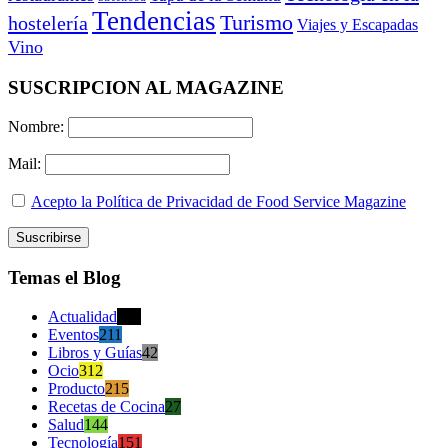
Tendencias
Turismo
hostelería
Viajes y Escapadas
Vino
SUSCRIPCION AL MAGAZINE
Nombre:
Mail:
Acepto la Política de Privacidad de Food Service Magazine
Temas el Blog
Actualidad
470
Eventos
211
Libros y Guías
42
Ocio
312
Producto
215
Recetas de Cocina
27
Salud
144
Tecnología
151