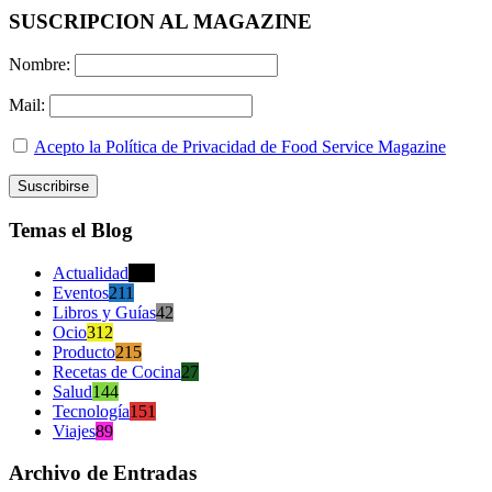
SUSCRIPCION AL MAGAZINE
Nombre:
Mail:
Acepto la Política de Privacidad de Food Service Magazine
Temas el Blog
Actualidad
470
Eventos
211
Libros y Guías
42
Ocio
312
Producto
215
Recetas de Cocina
27
Salud
144
Tecnología
151
Viajes
89
Archivo de Entradas