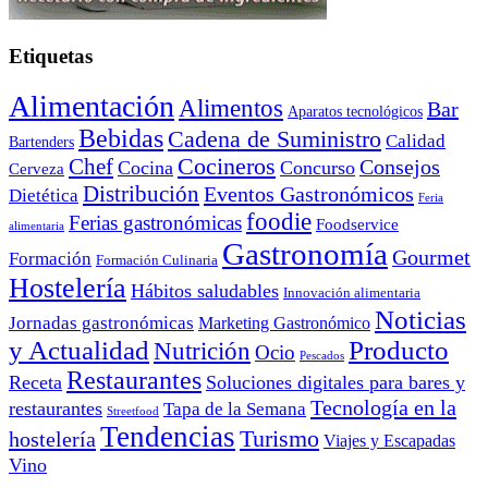
Etiquetas
Alimentación
Alimentos
Bar
Aparatos tecnológicos
Bebidas
Cadena de Suministro
Calidad
Bartenders
Cocineros
Chef
Consejos
Cocina
Concurso
Cerveza
Distribución
Eventos Gastronómicos
Dietética
Feria
foodie
Ferias gastronómicas
Foodservice
alimentaria
Gastronomía
Gourmet
Formación
Formación Culinaria
Hostelería
Hábitos saludables
Innovación alimentaria
Noticias
Jornadas gastronómicas
Marketing Gastronómico
y Actualidad
Producto
Nutrición
Ocio
Pescados
Restaurantes
Receta
Soluciones digitales para bares y
Tecnología en la
restaurantes
Tapa de la Semana
Streetfood
Tendencias
Turismo
hostelería
Viajes y Escapadas
Vino