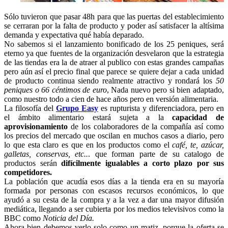
Sólo tuvieron que pasar 48h para que las puertas del establecimiento
se cerraran por la falta de producto y poder así satisfacer la altísima
demanda y expectativa qué había deparado.
No sabemos si el lanzamiento bonificado de los 25 peniques, será
eterno ya que fuentes de la organización desvelaron que la estrategia
de las tiendas era la de atraer al publico con estas grandes campañas
pero aún así el precio final que parece se quiere dejar a cada unidad
de producto continua siendo realmente atractivo y rondará los
50
peniques o 66 céntimos de euro
, Nada nuevo pero si bien adaptado,
como nuestro todo a cien de hace años pero en versión alimentaria.
La filosofía del
Grupo Easy
es rupturista y diferenciadora, pero en
el ámbito alimentario estará sujeta a la
capacidad de
aprovisionamiento
de los colaboradores de la compañía así como
los precios del mercado que oscilan en muchos casos a diario, pero
lo que esta claro es que en los productos como el
café, te, azúcar,
galletas, conservas, etc..
. que forman parte de su catalogo de
productos serán
difícilmente igualables a corto plazo por sus
competidores.
La población que acudía esos días a la tienda era en su mayoría
formada por personas con escasos recursos económicos, lo que
ayudó a su cesta de la compra y a la vez a dar una mayor difusión
mediática, llegando a ser cubierta por los medios televisivos como la
BBC como
Noticia del Día.
Ahora bien debemos verlo solo como un matiz, porque la oferta se