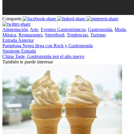
Compartir
Alimentación
,
Arte
,
Eventos Gastronómicos
,
Gastronomía
,
Moda
,
Música
,
Restaurantes
,
Streetfood
,
Tendencias
,
Turismo
Entrada Anterior
Pamplona Negra llega con Rock y Gastronomía
Siguiente Entrada
China Taste, Gastronomía por el año nuevo
También te puede interesar