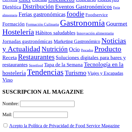
Distribución
Eventos Gastronómicos
Dietética
Feria
foodie
Ferias gastronómicas
Foodservice
alimentaria
Gastronomía
Gourmet
Formación
Formación Culinaria
Hostelería
Hábitos saludables
Innovación alimentaria
Noticias
Jornadas gastronómicas
Marketing Gastronómico
y Actualidad
Producto
Nutrición
Ocio
Pescados
Restaurantes
Receta
Soluciones digitales para bares y
Tecnología en la
restaurantes
Tapa de la Semana
Streetfood
Tendencias
Turismo
hostelería
Viajes y Escapadas
Vino
SUSCRIPCION AL MAGAZINE
Nombre:
Mail:
Acepto la Política de Privacidad de Food Service Magazine