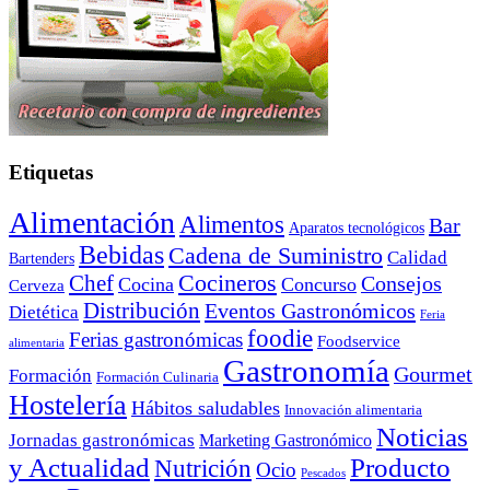
Etiquetas
Alimentación
Alimentos
Bar
Aparatos tecnológicos
Bebidas
Cadena de Suministro
Calidad
Bartenders
Cocineros
Chef
Consejos
Cocina
Concurso
Cerveza
Distribución
Eventos Gastronómicos
Dietética
Feria
foodie
Ferias gastronómicas
Foodservice
alimentaria
Gastronomía
Gourmet
Formación
Formación Culinaria
Hostelería
Hábitos saludables
Innovación alimentaria
Noticias
Jornadas gastronómicas
Marketing Gastronómico
y Actualidad
Producto
Nutrición
Ocio
Pescados