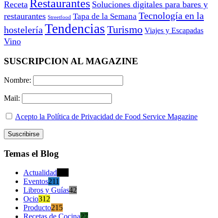
Restaurantes
Receta
Soluciones digitales para bares y
Tecnología en la
restaurantes
Tapa de la Semana
Streetfood
Tendencias
Turismo
hostelería
Viajes y Escapadas
Vino
SUSCRIPCION AL MAGAZINE
Nombre:
Mail:
Acepto la Política de Privacidad de Food Service Magazine
Temas el Blog
Actualidad
470
Eventos
211
Libros y Guías
42
Ocio
312
Producto
215
Recetas de Cocina
27