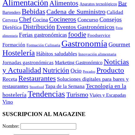
Alimentación
Alimentos
Bar
Aparatos tecnológicos
Bebidas
Cadena de Suministro
Calidad
Bartenders
Cocineros
Chef
Consejos
Cocina
Concurso
Cerveza
Distribución
Eventos Gastronómicos
Dietética
Feria
foodie
Ferias gastronómicas
Foodservice
alimentaria
Gastronomía
Gourmet
Formación
Formación Culinaria
Hostelería
Hábitos saludables
Innovación alimentaria
Noticias
Jornadas gastronómicas
Marketing Gastronómico
y Actualidad
Producto
Nutrición
Ocio
Pescados
Restaurantes
Receta
Soluciones digitales para bares y
Tecnología en la
restaurantes
Tapa de la Semana
Streetfood
Tendencias
Turismo
hostelería
Viajes y Escapadas
Vino
SUSCRIPCION AL MAGAZINE
Nombre: