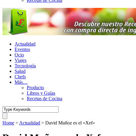
Recetas de Cocina
Actualidad
Eventos
Ocio
Viajes
Tecnología
Salud
Chefs
Más…
Producto
Libros y Guías
Recetas de Cocina
Home
>
Actualidad
>
David Muñoz es el «Xef»