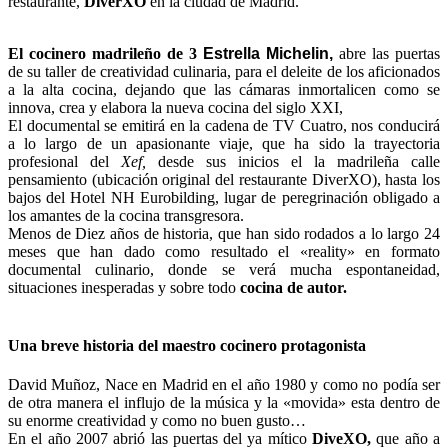
restaurante,
DiverXO
en la ciudad de Madrid.
El cocinero madrileño de 3
Estrella Michelin,
abre las puertas
de su taller de creatividad culinaria, para el deleite de los aficionados
a la alta cocina, dejando que las cámaras inmortalicen como se
innova, crea y elabora la nueva cocina del siglo XXI,
El documental se emitirá en la cadena de TV Cuatro, nos conducirá
a lo largo de un apasionante viaje, que ha sido la trayectoria
profesional del
Xef,
desde sus inicios el la madrileña calle
pensamiento (ubicación original del restaurante DiverXO), hasta los
bajos del Hotel NH Eurobilding, lugar de peregrinación obligado a
los amantes de la cocina transgresora.
Menos de Diez años de historia, que han sido rodados a lo largo 24
meses que han dado como resultado el «reality» en formato
documental culinario, donde se verá mucha espontaneidad,
situaciones inesperadas y sobre todo
cocina de autor.
Una breve historia del maestro cocinero protagonista
David Muñoz, Nace en Madrid en el año 1980 y como no podía ser
de otra manera el influjo de la música y la «movida» esta dentro de
su enorme creatividad y como no buen gusto…
En el año 2007 abrió las puertas del ya mítico
DiveXO,
que año a