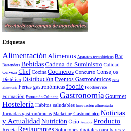
Etiquetas
Alimentación
Alimentos
Bar
Aparatos tecnológicos
Bebidas
Cadena de Suministro
Calidad
Bartenders
Cocineros
Chef
Consejos
Cocina
Concurso
Cerveza
Distribución
Eventos Gastronómicos
Dietética
Feria
foodie
Ferias gastronómicas
Foodservice
alimentaria
Gastronomía
Gourmet
Formación
Formación Culinaria
Hostelería
Hábitos saludables
Innovación alimentaria
Noticias
Jornadas gastronómicas
Marketing Gastronómico
y Actualidad
Producto
Nutrición
Ocio
Pescados
Restaurantes
Receta
Soluciones digitales para bares y