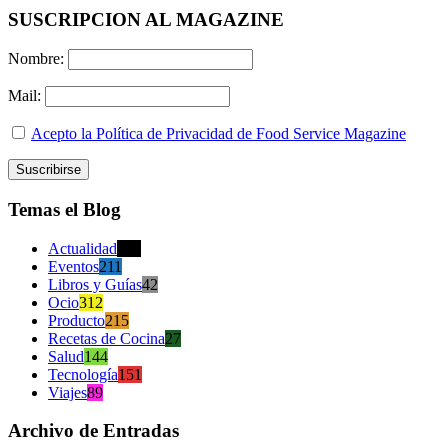
SUSCRIPCION AL MAGAZINE
Nombre:
Mail:
Acepto la Política de Privacidad de Food Service Magazine
Temas el Blog
Actualidad
470
Eventos
211
Libros y Guías
42
Ocio
312
Producto
215
Recetas de Cocina
27
Salud
144
Tecnología
151
Viajes
89
Archivo de Entradas