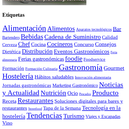
Etiquetas
Alimentación
Alimentos
Bar
Aparatos tecnológicos
Bebidas
Cadena de Suministro
Calidad
Bartenders
Cocineros
Chef
Consejos
Cocina
Concurso
Cerveza
Distribución
Eventos Gastronómicos
Dietética
Feria
foodie
Ferias gastronómicas
Foodservice
alimentaria
Gastronomía
Gourmet
Formación
Formación Culinaria
Hostelería
Hábitos saludables
Innovación alimentaria
Noticias
Jornadas gastronómicas
Marketing Gastronómico
y Actualidad
Producto
Nutrición
Ocio
Pescados
Restaurantes
Receta
Soluciones digitales para bares y
Tecnología en la
restaurantes
Tapa de la Semana
Streetfood
Tendencias
Turismo
hostelería
Viajes y Escapadas
Vino