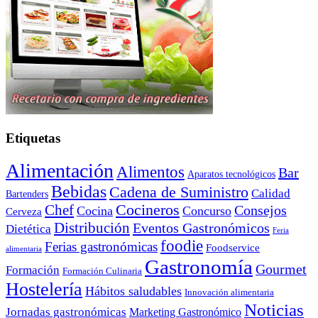
Etiquetas
Alimentación
Alimentos
Bar
Aparatos tecnológicos
Bebidas
Cadena de Suministro
Calidad
Bartenders
Cocineros
Chef
Consejos
Cocina
Concurso
Cerveza
Distribución
Eventos Gastronómicos
Dietética
Feria
foodie
Ferias gastronómicas
Foodservice
alimentaria
Gastronomía
Gourmet
Formación
Formación Culinaria
Hostelería
Hábitos saludables
Innovación alimentaria
Noticias
Jornadas gastronómicas
Marketing Gastronómico