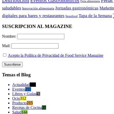
Distribución
Eventos Gastronómicos
Ferias
Feria alimentaria
saludables
Jornadas gastronómicas
Marketi
Innovación alimentaria
digitales para bares y restaurantes
Tapa de la Semana
Streetfood
SUSCRIPCION AL MAGAZINE
Nombre:
Mail:
Acepto la Política de Privacidad de Food Service Magazine
Temas el Blog
Actualidad
470
Eventos
211
Libros y Guías
42
Ocio
312
Producto
215
Recetas de Cocina
27
Salud
144