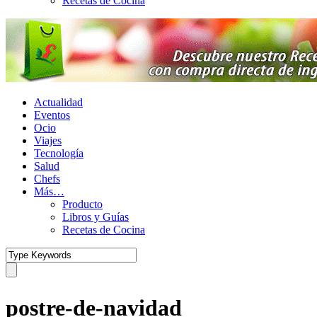
Recetas de Cocina
Actualidad
Eventos
Ocio
Viajes
Tecnología
Salud
Chefs
Más…
Producto
Libros y Guías
Recetas de Cocina
postre-de-navidad