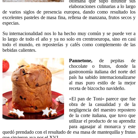
otomana que supo difundir sus
elaboraciones culinarias a lo largo
de varios siglos de presencia europea, dando como resultado los
excelentes pasteles de masa fina, rellena de manzana, frutos secos y
especias.
Su internacionalidad nos lo ha hecho muy común y se puede ver a
lo largo de todo el año y ya no solo en crentroeuropa, sino en casi
todo el mundo, en reposterías y cafés como complemento de las
bebidas calientes.
Pannetone,
de pepitas de
chocolate o frutos, donde la
gastronomía italiana del norte del
país ha sabido internacionalizarse
al mas puro estilo de la mejor
receta de bizcocho navideño.
«El pan de Toni» parece que fue
obra de la casualidad y de la
negligencia del maestro repostero
de la corte italiana, que tuvo que
utilizar el producto de su aprendiz
para agasajar al monarca y este
quedó prendado con el resultado de esa masa de mantequilla y frutas
que sirvieron aya por el XVI.