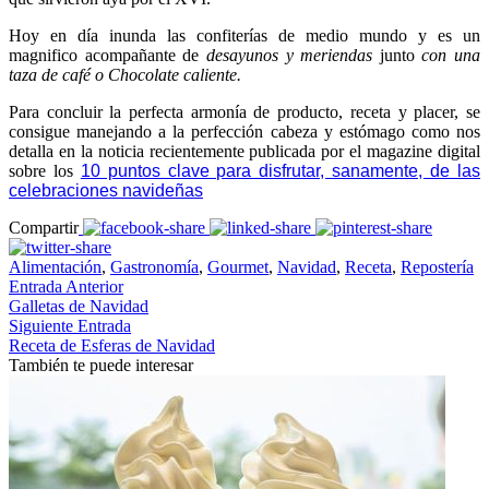
Hoy en día inunda las confiterías de medio mundo y es un
magnifico acompañante de
desayunos y meriendas
junto
con una
taza de café o Chocolate caliente.
Para concluir la perfecta armonía de producto, receta y placer, se
consigue manejando a la perfección cabeza y estómago como nos
detalla en la noticia recientemente publicada por el magazine digital
sobre los
10 puntos clave para disfrutar, sanamente, de las
celebraciones navideñas
Compartir
Alimentación
,
Gastronomía
,
Gourmet
,
Navidad
,
Receta
,
Repostería
Entrada Anterior
Galletas de Navidad
Siguiente Entrada
Receta de Esferas de Navidad
También te puede interesar