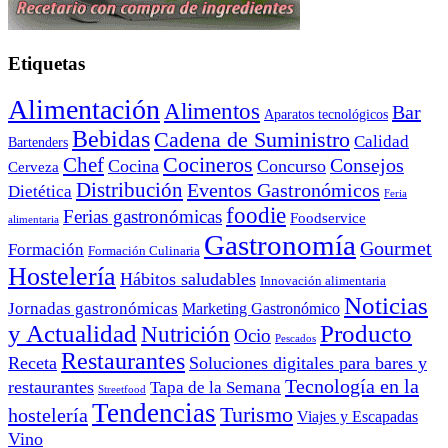
Etiquetas
Alimentación
Alimentos
Bar
Aparatos tecnológicos
Bebidas
Cadena de Suministro
Calidad
Bartenders
Cocineros
Chef
Consejos
Cocina
Concurso
Cerveza
Distribución
Eventos Gastronómicos
Dietética
Feria
foodie
Ferias gastronómicas
Foodservice
alimentaria
Gastronomía
Gourmet
Formación
Formación Culinaria
Hostelería
Hábitos saludables
Innovación alimentaria
Noticias
Jornadas gastronómicas
Marketing Gastronómico
y Actualidad
Producto
Nutrición
Ocio
Pescados
Restaurantes
Receta
Soluciones digitales para bares y
Tecnología en la
restaurantes
Tapa de la Semana
Streetfood
Tendencias
Turismo
hostelería
Viajes y Escapadas
Vino