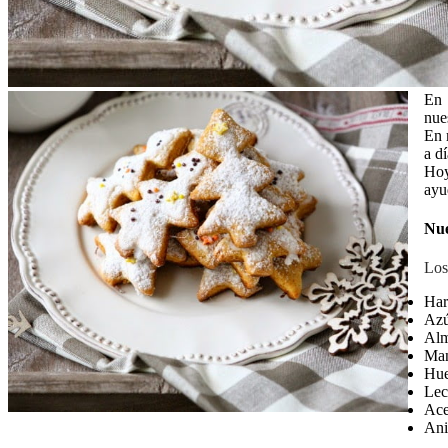
En 
nue
En 
a d
Hoy
ayu
Nue
Los
Har
Azú
Alm
Man
Hue
Lec
Ace
Ani