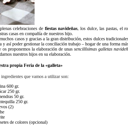
plenas celebraciones de
fiestas navideñas
, los dulce, las pastas, el
stras casas en compañía de nuestros hijo.
muchos casos y gracias a la gran distribución, estos dulces tradicionale
ía y así poder gestionar la conciliación trabajo – hogar de una forma más
 os proponemos la elaboración de unas
sencillísimas galletas navide
darnos nuestros hijos en su elaboración.
stra propia Feria de la «galleta»
 ingredientes que vamos a utilizar son:
ina 600 gr.
car 250 gr.
endras 50 gr.
tequilla 250 gr.
vos (2)
he
ite
setes de colores (opcional)