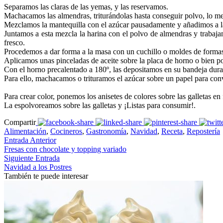
Separamos las claras de las yemas, y las reservamos.
Machacamos las almendras, triturándolas hasta conseguir polvo, lo m
Mezclamos la mantequilla con el azúcar pausadamente y añadimos a la 
Juntamos a esta mezcla la harina con el polvo de almendras y trabaja
fresco.
Procedemos a dar forma a la masa con un cuchillo o moldes de formas,
Aplicamos unas pinceladas de aceite sobre la placa de horno o bien p
Con el horno precalentado a 180º, las depositamos en su bandeja durante
Para ello, machacamos o trituramos el azúcar sobre un papel para con
Para crear color, ponemos los anisetes de colores sobre las galletas en 
La espolvoreamos sobre las galletas y ¡Listas para consumir!.
Compartir
Alimentación
,
Cocineros
,
Gastronomía
,
Navidad
,
Receta
,
Repostería
Entrada Anterior
Fresas con chocolate y topping variado
Siguiente Entrada
Navidad a los Postres
También te puede interesar