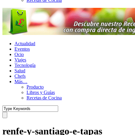
Recetas de Cocina
Actualidad
Eventos
Ocio
Viajes
Tecnología
Salud
Chefs
Más…
Producto
Libros y Guías
Recetas de Cocina
renfe-y-santiago-e-tapas