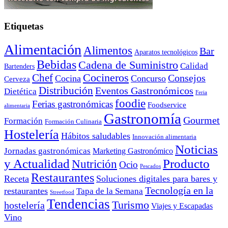
Etiquetas
Alimentación
Alimentos
Bar
Aparatos tecnológicos
Bebidas
Cadena de Suministro
Calidad
Bartenders
Cocineros
Chef
Consejos
Cocina
Concurso
Cerveza
Distribución
Eventos Gastronómicos
Dietética
Feria
foodie
Ferias gastronómicas
Foodservice
alimentaria
Gastronomía
Gourmet
Formación
Formación Culinaria
Hostelería
Hábitos saludables
Innovación alimentaria
Noticias
Jornadas gastronómicas
Marketing Gastronómico
y Actualidad
Producto
Nutrición
Ocio
Pescados
Restaurantes
Receta
Soluciones digitales para bares y
Tecnología en la
restaurantes
Tapa de la Semana
Streetfood
Tendencias
Turismo
hostelería
Viajes y Escapadas
Vino