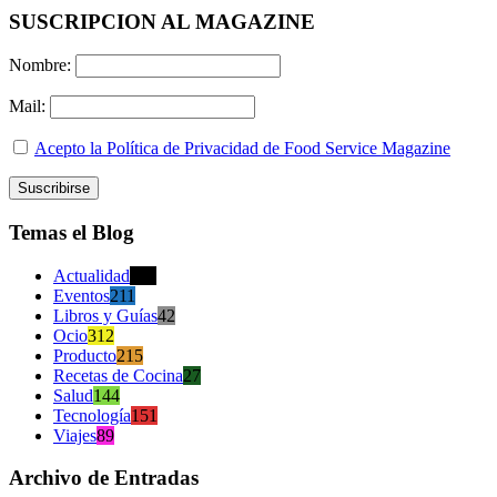
SUSCRIPCION AL MAGAZINE
Nombre:
Mail:
Acepto la Política de Privacidad de Food Service Magazine
Temas el Blog
Actualidad
470
Eventos
211
Libros y Guías
42
Ocio
312
Producto
215
Recetas de Cocina
27
Salud
144
Tecnología
151
Viajes
89
Archivo de Entradas