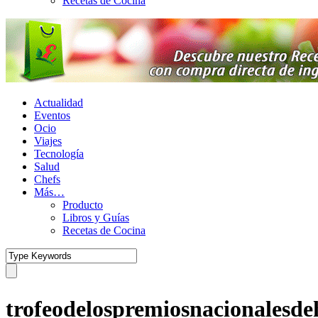
Recetas de Cocina
Actualidad
Eventos
Ocio
Viajes
Tecnología
Salud
Chefs
Más…
Producto
Libros y Guías
Recetas de Cocina
trofeodelospremiosnacionalesdeh