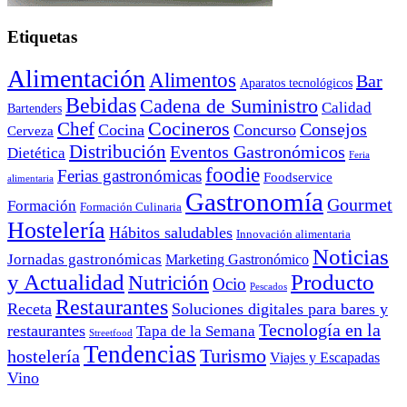
Etiquetas
Alimentación
Alimentos
Bar
Aparatos tecnológicos
Bebidas
Cadena de Suministro
Calidad
Bartenders
Cocineros
Chef
Consejos
Cocina
Concurso
Cerveza
Distribución
Eventos Gastronómicos
Dietética
Feria
foodie
Ferias gastronómicas
Foodservice
alimentaria
Gastronomía
Gourmet
Formación
Formación Culinaria
Hostelería
Hábitos saludables
Innovación alimentaria
Noticias
Jornadas gastronómicas
Marketing Gastronómico
y Actualidad
Producto
Nutrición
Ocio
Pescados
Restaurantes
Receta
Soluciones digitales para bares y
Tecnología en la
restaurantes
Tapa de la Semana
Streetfood
Tendencias
Turismo
hostelería
Viajes y Escapadas
Vino