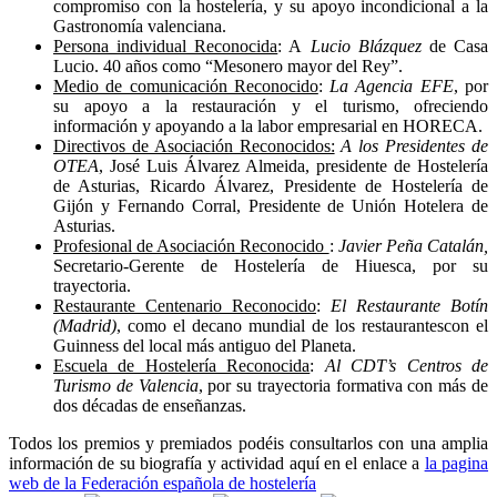
compromiso con la hostelería, y su apoyo incondicional a la
Gastronomía valenciana.
Persona individual Reconocida
: A
Lucio Blázquez
de Casa
Lucio. 40 años como “Mesonero mayor del Rey”.
Medio de comunicación Reconocido
:
La Agencia EFE
, por
su apoyo a la restauración y el turismo, ofreciendo
información y apoyando a la labor empresarial en HORECA.
Directivos de Asociación Reconocidos:
A los Presidentes de
OTEA
, José Luis Álvarez Almeida, presidente de Hostelería
de Asturias, Ricardo Álvarez, Presidente de Hostelería de
Gijón y Fernando Corral, Presidente de Unión Hotelera de
Asturias.
Profesional de Asociación Reconocido
:
Javier Peña Catalán,
Secretario-Gerente de Hostelería de Hiuesca, por su
trayectoria.
Restaurante Centenario Reconocido
:
El Restaurante Botín
(Madrid)
, como el decano mundial de los restaurantescon el
Guinness del local más antiguo del Planeta.
Escuela de Hostelería Reconocida
:
Al CDT’s Centros de
Turismo de Valencia
, por su trayectoria formativa con más de
dos décadas de enseñanzas.
Todos los premios y premiados podéis consultarlos con una amplia
información de su biografía y actividad aquí en el enlace a
la pagina
web de la Federación española de hostelería