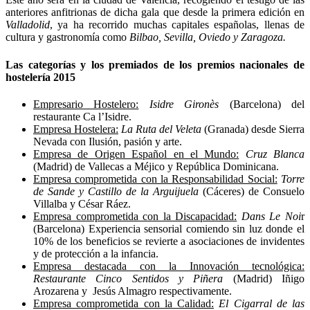
anteriores anfitrionas de dicha gala que desde la primera edición en
Valladolid
, ya ha recorrido muchas capitales españolas, llenas de
cultura y gastronomía como
Bilbao, Sevilla, Oviedo y Zaragoza.
Las categorías y los premiados de los premios nacionales de
hostelería 2015
Empresario Hostelero:
Isidre Gironès
(Barcelona) del
restaurante Ca l’Isidre.
Empresa Hostelera:
La Ruta del Veleta
(Granada) desde Sierra
Nevada con Ilusión, pasión y arte.
Empresa de Origen Español en el Mundo:
Cruz Blanca
(Madrid) de Vallecas a Méjico y República Dominicana.
Empresa comprometida con la Responsabilidad Social:
Torre
de Sande y Castillo de la Arguijuela
(Cáceres) de Consuelo
Villalba y César Ráez.
Empresa comprometida con la Discapacidad:
Dans Le Noi
r
(Barcelona) Experiencia sensorial comiendo sin luz donde el
10% de los beneficios se revierte a asociaciones de invidentes
y de protección a la infancia.
Empresa destacada con la Innovación tecnológica:
Restaurante Cinco Sentidos y Piñera
(Madrid) Iñigo
Arozarena y Jesús Almagro respectivamente.
Empresa comprometida con la Calidad:
El Cigarral de las