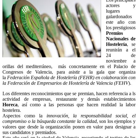
actores y
lugares
galardonados
este año con
los prestigiosos
Premios
Nacionales de
Hostelería
, se
reunirán a el
24 de
noviembre a
orillas del mediterráneo, más concretamente en el Palacio de
Congresos de Valencia, para asistir a la gala que organiza
la
Federación Española de Hostelería (FEHR) en colaboración con
la Federación de Empresarios de Hostelería de Valencia (FEHV
).
Los diferentes reconocimientos que se premian, hacen referencia a ls
actividad de empresas, restaurante y demás establecimientos
Horeca
, así como a las personas que hacen realidad la labor
hostelera.
Aspectos como la
innovación, la responsabilidad social, el
compromiso o la búsqueda constante la calidad
, son los ejemplos y
valores que desde la organización ponen en valor para designar a
sus candidatos y premiados.
Este año será en la ciudad de Valencia, recogiendo el testigo de las