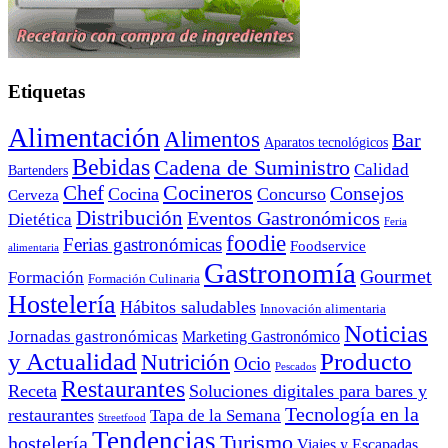
Etiquetas
Alimentación
Alimentos
Bar
Aparatos tecnológicos
Bebidas
Cadena de Suministro
Calidad
Bartenders
Cocineros
Chef
Consejos
Cocina
Concurso
Cerveza
Distribución
Eventos Gastronómicos
Dietética
Feria
foodie
Ferias gastronómicas
Foodservice
alimentaria
Gastronomía
Gourmet
Formación
Formación Culinaria
Hostelería
Hábitos saludables
Innovación alimentaria
Noticias
Jornadas gastronómicas
Marketing Gastronómico
y Actualidad
Producto
Nutrición
Ocio
Pescados
Restaurantes
Receta
Soluciones digitales para bares y
Tecnología en la
restaurantes
Tapa de la Semana
Streetfood
Tendencias
Turismo
hostelería
Viajes y Escapadas