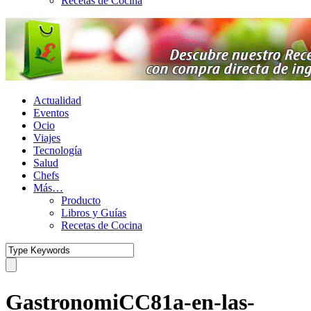
Recetas de Cocina
Actualidad
Eventos
Ocio
Viajes
Tecnología
Salud
Chefs
Más…
Producto
Libros y Guías
Recetas de Cocina
GastronomiCC81a-en-las-