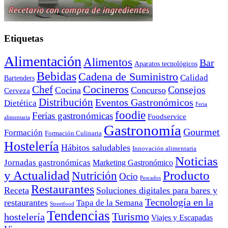
Etiquetas
Alimentación
Alimentos
Bar
Aparatos tecnológicos
Bebidas
Cadena de Suministro
Calidad
Bartenders
Cocineros
Chef
Consejos
Cocina
Concurso
Cerveza
Distribución
Eventos Gastronómicos
Dietética
Feria
foodie
Ferias gastronómicas
Foodservice
alimentaria
Gastronomía
Gourmet
Formación
Formación Culinaria
Hostelería
Hábitos saludables
Innovación alimentaria
Noticias
Jornadas gastronómicas
Marketing Gastronómico
y Actualidad
Producto
Nutrición
Ocio
Pescados
Restaurantes
Receta
Soluciones digitales para bares y
Tecnología en la
restaurantes
Tapa de la Semana
Streetfood
Tendencias
Turismo
hostelería
Viajes y Escapadas