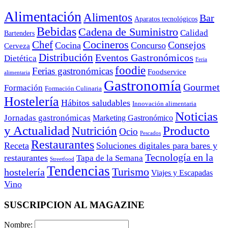
Alimentación
Alimentos
Bar
Aparatos tecnológicos
Bebidas
Cadena de Suministro
Calidad
Bartenders
Cocineros
Chef
Consejos
Cocina
Concurso
Cerveza
Distribución
Eventos Gastronómicos
Dietética
Feria
foodie
Ferias gastronómicas
Foodservice
alimentaria
Gastronomía
Gourmet
Formación
Formación Culinaria
Hostelería
Hábitos saludables
Innovación alimentaria
Noticias
Jornadas gastronómicas
Marketing Gastronómico
y Actualidad
Producto
Nutrición
Ocio
Pescados
Restaurantes
Receta
Soluciones digitales para bares y
Tecnología en la
restaurantes
Tapa de la Semana
Streetfood
Tendencias
Turismo
hostelería
Viajes y Escapadas
Vino
SUSCRIPCION AL MAGAZINE
Nombre: