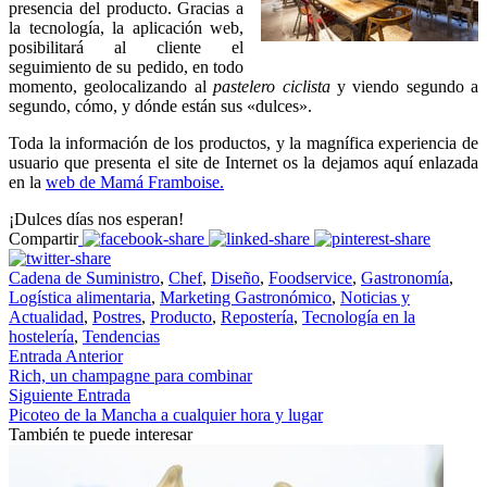
presencia del producto. Gracias a
la tecnología, la aplicación web,
posibilitará al cliente el
seguimiento de su pedido, en todo
momento, geolocalizando al
pastelero ciclista
y viendo segundo a
segundo, cómo, y dónde están sus «dulces».
Toda la información de los productos, y la magnífica experiencia de
usuario que presenta el site de Internet os la dejamos aquí enlazada
en la
web de Mamá Framboise.
¡Dulces días nos esperan!
Compartir
Cadena de Suministro
,
Chef
,
Diseño
,
Foodservice
,
Gastronomía
,
Logística alimentaria
,
Marketing Gastronómico
,
Noticias y
Actualidad
,
Postres
,
Producto
,
Repostería
,
Tecnología en la
hostelería
,
Tendencias
Entrada Anterior
Rich, un champagne para combinar
Siguiente Entrada
Picoteo de la Mancha a cualquier hora y lugar
También te puede interesar