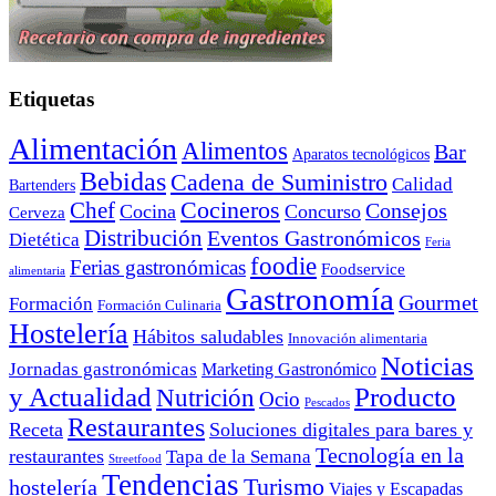
Etiquetas
Alimentación
Alimentos
Bar
Aparatos tecnológicos
Bebidas
Cadena de Suministro
Calidad
Bartenders
Cocineros
Chef
Consejos
Cocina
Concurso
Cerveza
Distribución
Eventos Gastronómicos
Dietética
Feria
foodie
Ferias gastronómicas
Foodservice
alimentaria
Gastronomía
Gourmet
Formación
Formación Culinaria
Hostelería
Hábitos saludables
Innovación alimentaria
Noticias
Jornadas gastronómicas
Marketing Gastronómico
y Actualidad
Producto
Nutrición
Ocio
Pescados
Restaurantes
Receta
Soluciones digitales para bares y
Tecnología en la
restaurantes
Tapa de la Semana
Streetfood
Tendencias
Turismo
hostelería
Viajes y Escapadas