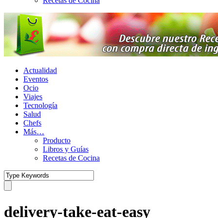
Recetas de Cocina
Actualidad
Eventos
Ocio
Viajes
Tecnología
Salud
Chefs
Más…
Producto
Libros y Guías
Recetas de Cocina
delivery-take-eat-easy