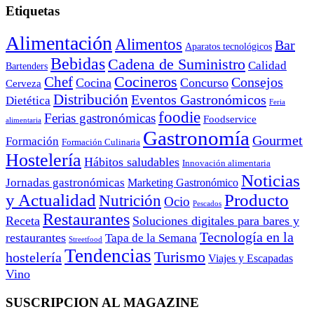
Etiquetas
Alimentación
Alimentos
Bar
Aparatos tecnológicos
Bebidas
Cadena de Suministro
Calidad
Bartenders
Cocineros
Chef
Consejos
Cocina
Concurso
Cerveza
Distribución
Eventos Gastronómicos
Dietética
Feria
foodie
Ferias gastronómicas
Foodservice
alimentaria
Gastronomía
Gourmet
Formación
Formación Culinaria
Hostelería
Hábitos saludables
Innovación alimentaria
Noticias
Jornadas gastronómicas
Marketing Gastronómico
y Actualidad
Producto
Nutrición
Ocio
Pescados
Restaurantes
Receta
Soluciones digitales para bares y
Tecnología en la
restaurantes
Tapa de la Semana
Streetfood
Tendencias
Turismo
hostelería
Viajes y Escapadas
Vino
SUSCRIPCION AL MAGAZINE