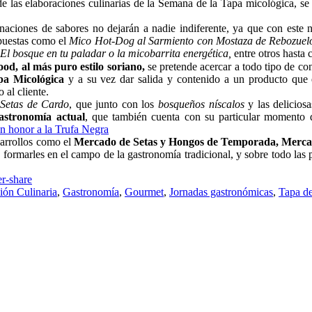
e las elaboraciones culinarias de la Semana de la Tapa micológica, se 
naciones de sabores no dejarán a nadie indiferente, ya que con este
opuestas como el
Mico Hot-Dog al Sarmiento con Mostaza de Rebozuelo y
El bosque en tu paladar o la micobarrita energética,
entre otros hasta 
ood, al más puro estilo soriano,
se pretende acercar a todo tipo de co
pa Micológica
y a su vez dar salida y contenido a un producto que 
 al cliente.
 Setas de Cardo
, que junto con los
bosqueños níscalos
y las deliciosa
astronomía actual
, que también cuenta con su particular momento 
 en honor a la Trufa Negra
sarrollos como el
Mercado de Setas y Hongos de Temporada, Merca
a formarles en el campo de la gastronomía tradicional, y sobre todo las 
ón Culinaria
,
Gastronomía
,
Gourmet
,
Jornadas gastronómicas
,
Tapa d