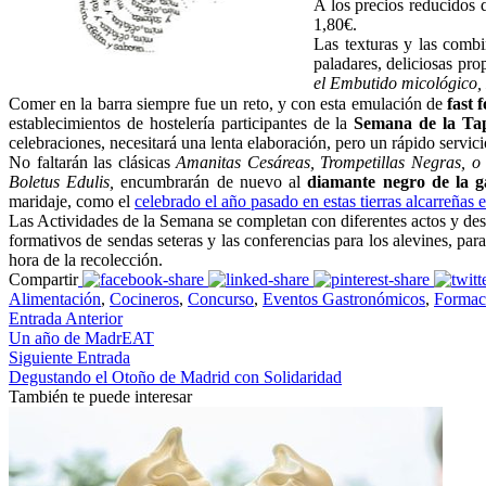
A los precios reducidos d
1,80€.
Las texturas y las combi
paladares, deliciosas pr
el Embutido micológico, 
Comer en la barra siempre fue un reto, y con esta emulación de
fast f
establecimientos de hostelería participantes de la
Semana de la Ta
celebraciones, necesitará una lenta elaboración, pero un rápido servicio
No faltarán las clásicas
Amanitas Cesáreas, Trompetillas Negras, o
Boletus Edulis,
encumbrarán de nuevo al
diamante negro de la g
maridaje, como el
celebrado el año pasado en estas tierras alcarreñas
Las Actividades de la Semana se completan con diferentes actos y de
formativos de sendas seteras y las conferencias para los alevines, par
hora de la recolección.
Compartir
Alimentación
,
Cocineros
,
Concurso
,
Eventos Gastronómicos
,
Formaci
Entrada Anterior
Un año de MadrEAT
Siguiente Entrada
Degustando el Otoño de Madrid con Solidaridad
También te puede interesar