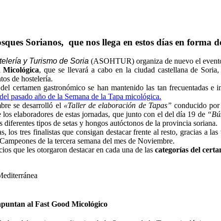
bosques Sorianos, que nos llega en estos días en forma d
elería y Turismo de Soria
(ASOHTUR) organiza de nuevo el evento d
 Micológica
, que se llevará a cabo en la ciudad castellana de Soria
tos de hostelería.
 del certamen gastronómico se han mantenido las tan frecuentadas e i
 del pasado año de la Semana de la Tapa micológica.
bre se desarrolló el
«Taller de elaboración de Tapas”
conducido por e
 los elaboradores de estas jornadas, que junto con el del día 19 de
“Bús
os diferentes tipos de setas y hongos autóctonos de la provincia soriana.
, los tres finalistas que consigan destacar frente al resto, gracias a las
e Campeones de la tercera semana del mes de Noviembre.
cios que les otorgaron destacar en cada una de las
categorías del cert
editerránea
apuntan al Fast Good Micológico