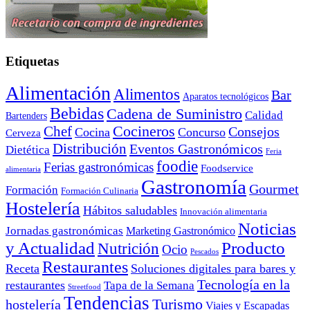
Etiquetas
Alimentación
Alimentos
Bar
Aparatos tecnológicos
Bebidas
Cadena de Suministro
Calidad
Bartenders
Cocineros
Chef
Consejos
Cocina
Concurso
Cerveza
Distribución
Eventos Gastronómicos
Dietética
Feria
foodie
Ferias gastronómicas
Foodservice
alimentaria
Gastronomía
Gourmet
Formación
Formación Culinaria
Hostelería
Hábitos saludables
Innovación alimentaria
Noticias
Jornadas gastronómicas
Marketing Gastronómico
y Actualidad
Producto
Nutrición
Ocio
Pescados
Restaurantes
Receta
Soluciones digitales para bares y
Tecnología en la
restaurantes
Tapa de la Semana
Streetfood
Tendencias
Turismo
hostelería
Viajes y Escapadas