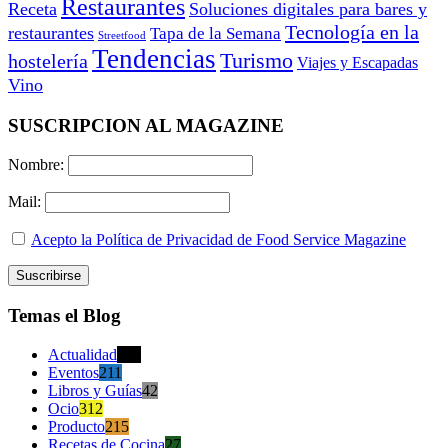
Restaurantes
Receta
Soluciones digitales para bares y
Tecnología en la
restaurantes
Tapa de la Semana
Streetfood
Tendencias
Turismo
hostelería
Viajes y Escapadas
Vino
SUSCRIPCION AL MAGAZINE
Nombre:
Mail:
Acepto la Política de Privacidad de Food Service Magazine
Temas el Blog
Actualidad
470
Eventos
211
Libros y Guías
42
Ocio
312
Producto
215
Recetas de Cocina
27