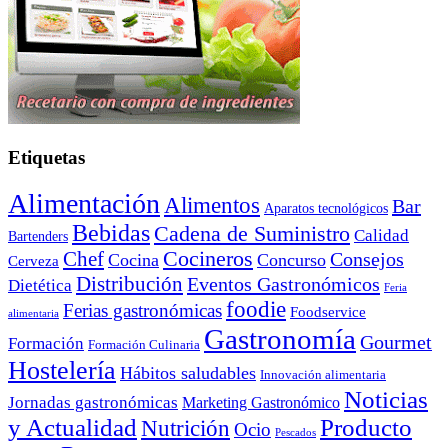
Etiquetas
Alimentación
Alimentos
Bar
Aparatos tecnológicos
Bebidas
Cadena de Suministro
Calidad
Bartenders
Cocineros
Chef
Consejos
Cocina
Concurso
Cerveza
Distribución
Eventos Gastronómicos
Dietética
Feria
foodie
Ferias gastronómicas
Foodservice
alimentaria
Gastronomía
Gourmet
Formación
Formación Culinaria
Hostelería
Hábitos saludables
Innovación alimentaria
Noticias
Jornadas gastronómicas
Marketing Gastronómico
y Actualidad
Producto
Nutrición
Ocio
Pescados