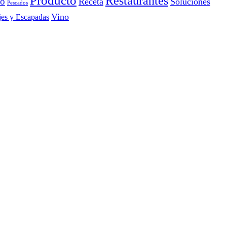
Producto
Restaurantes
io
Receta
Soluciones
Pescados
Vino
jes y Escapadas