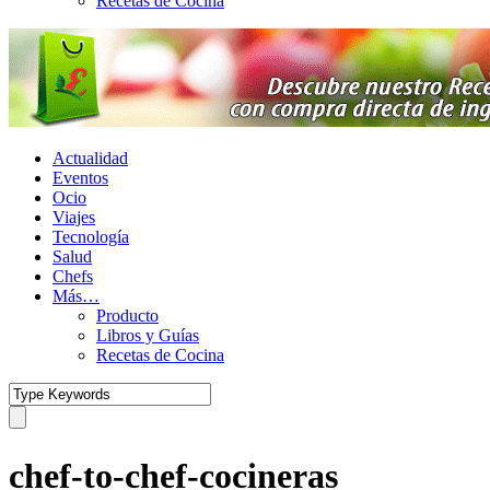
Recetas de Cocina
Actualidad
Eventos
Ocio
Viajes
Tecnología
Salud
Chefs
Más…
Producto
Libros y Guías
Recetas de Cocina
chef-to-chef-cocineras