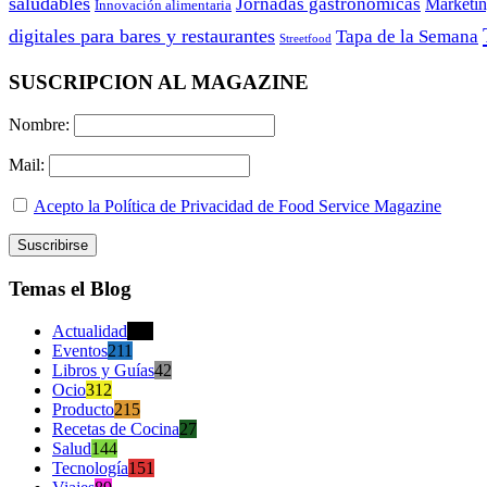
saludables
Jornadas gastronómicas
Marketi
Innovación alimentaria
digitales para bares y restaurantes
Tapa de la Semana
Streetfood
SUSCRIPCION AL MAGAZINE
Nombre:
Mail:
Acepto la Política de Privacidad de Food Service Magazine
Temas el Blog
Actualidad
470
Eventos
211
Libros y Guías
42
Ocio
312
Producto
215
Recetas de Cocina
27
Salud
144
Tecnología
151