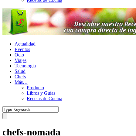
Recetas de Cocina
Actualidad
Eventos
Ocio
Viajes
Tecnología
Salud
Chefs
Más…
Producto
Libros y Guías
Recetas de Cocina
chefs-nomada