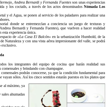
Bermejo, Andrea Bernardi y Fernanda Fuentes
son unas experiencias
mida y los coctails, a través de los actos denominados
Nómada Los
etal y el Agua, se ponen al servicio de los paladares para realizar una
abores.
nsorial donde se entremezclan a conciencia un juego de texturas y
Andrea Bernardi y Fernanda Fuentes), que vuelven a hacer realidad
n esta experiencia única.
l espacio de
«La Casa El Balcón»
en la urbanización Humbold, de la
de Naturaleza y con una vista aérea impresionante del valle, se podrá
o exclusivo.
ada
todos los integrantes del equipo de cocina que harán realidad sus
los comensales y brindando con champagne.
 comensales podrán conocerse, ya que la condición fundamental para
e vayan sólos. Así los cinco sentidos estarán puestos en los platos que
rse al máximo, ya
y sales ahumadas