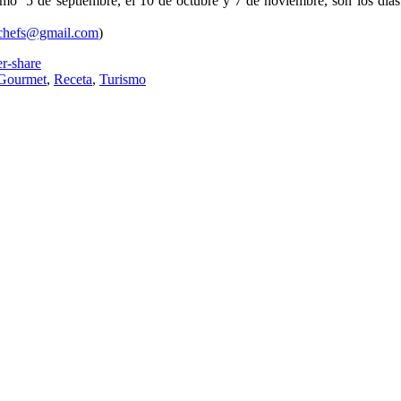
imo 5 de septiembre, el 10 de octubre y 7 de noviembre, son los días 
kchefs@gmail.com
)
Gourmet
,
Receta
,
Turismo