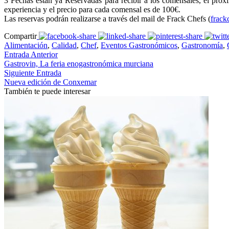
3 Fechas están ya Reservadas para recibir a los comensales, el próx
experiencia y el precio para cada comensal es de 100€.
Las reservas podrán realizarse a través del mail de Frack Chefs (
frac
Compartir
Alimentación
,
Calidad
,
Chef
,
Eventos Gastronómicos
,
Gastronomía
,
Entrada Anterior
Gastrovin, La feria enogastronómica murciana
Siguiente Entrada
Nueva edición de Conxemar
También te puede interesar