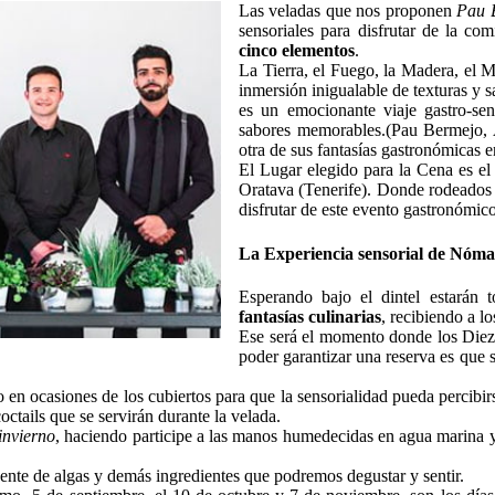
Las veladas que nos proponen
Pau 
sensoriales para disfrutar de la co
cinco elementos
.
La Tierra, el Fuego, la Madera, el M
inmersión inigualable de texturas y s
es un emocionante viaje gastro-se
sabores memorables.(Pau Bermejo, 
otra de sus fantasías gastronómicas e
El Lugar elegido para la Cena es e
Oratava (Tenerife). Donde rodeados 
disfrutar de este evento gastronómic
La Experiencia sensorial de Nóm
Esperando bajo el dintel estarán 
fantasías culinarias
, recibiendo a 
Ese será el momento donde los Diez
poder garantizar una reserva es que s
 en ocasiones de los cubiertos para que la sensorialidad pueda percibi
ctails que se servirán durante la velada.
invierno
, haciendo participe a las manos humedecidas en agua marina 
cente de algas y demás ingredientes que podremos degustar y sentir.