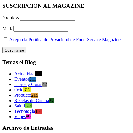
SUSCRIPCION AL MAGAZINE
Nombre:
Mail:
Acepto la Política de Privacidad de Food Service Magazine
Temas el Blog
Actualidad
470
Eventos
211
Libros y Guías
42
Ocio
312
Producto
215
Recetas de Cocina
27
Salud
144
Tecnología
151
Viajes
89
Archivo de Entradas