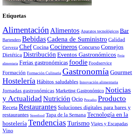
Etiquetas
Alimentación
Alimentos
Bar
Aparatos tecnológicos
Bebidas
Cadena de Suministro
Calidad
Bartenders
Cocineros
Chef
Consejos
Cocina
Concurso
Cerveza
Distribución
Eventos Gastronómicos
Dietética
Feria
foodie
Ferias gastronómicas
Foodservice
alimentaria
Gastronomía
Gourmet
Formación
Formación Culinaria
Hostelería
Hábitos saludables
Innovación alimentaria
Noticias
Jornadas gastronómicas
Marketing Gastronómico
y Actualidad
Producto
Nutrición
Ocio
Pescados
Restaurantes
Receta
Soluciones digitales para bares y
Tecnología en la
restaurantes
Tapa de la Semana
Streetfood
Tendencias
Turismo
hostelería
Viajes y Escapadas
Vino