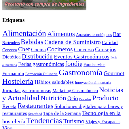
Etiquetas
Alimentación
Alimentos
Bar
Aparatos tecnológicos
Bebidas
Cadena de Suministro
Calidad
Bartenders
Cocineros
Chef
Consejos
Cocina
Concurso
Cerveza
Distribución
Eventos Gastronómicos
Dietética
Feria
foodie
Ferias gastronómicas
Foodservice
alimentaria
Gastronomía
Gourmet
Formación
Formación Culinaria
Hostelería
Hábitos saludables
Innovación alimentaria
Noticias
Jornadas gastronómicas
Marketing Gastronómico
y Actualidad
Producto
Nutrición
Ocio
Pescados
Restaurantes
Receta
Soluciones digitales para bares y
Tecnología en la
restaurantes
Tapa de la Semana
Streetfood
Tendencias
Turismo
hostelería
Viajes y Escapadas
Vino