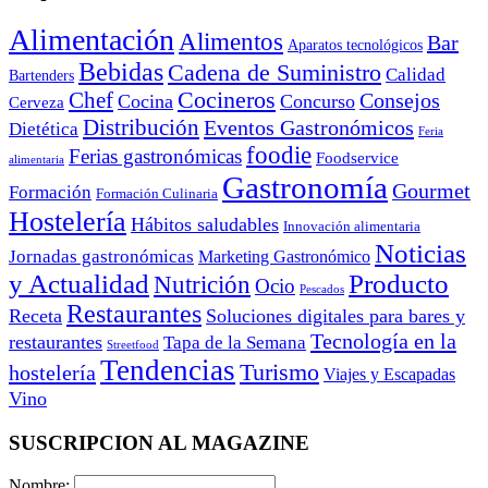
Alimentación
Alimentos
Bar
Aparatos tecnológicos
Bebidas
Cadena de Suministro
Calidad
Bartenders
Cocineros
Chef
Consejos
Cocina
Concurso
Cerveza
Distribución
Eventos Gastronómicos
Dietética
Feria
foodie
Ferias gastronómicas
Foodservice
alimentaria
Gastronomía
Gourmet
Formación
Formación Culinaria
Hostelería
Hábitos saludables
Innovación alimentaria
Noticias
Jornadas gastronómicas
Marketing Gastronómico
y Actualidad
Producto
Nutrición
Ocio
Pescados
Restaurantes
Receta
Soluciones digitales para bares y
Tecnología en la
restaurantes
Tapa de la Semana
Streetfood
Tendencias
Turismo
hostelería
Viajes y Escapadas
Vino
SUSCRIPCION AL MAGAZINE
Nombre: