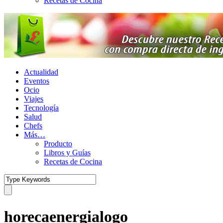
Recetas de Cocina
Actualidad
Eventos
Ocio
Viajes
Tecnología
Salud
Chefs
Más…
Producto
Libros y Guías
Recetas de Cocina
horecaenergialogo