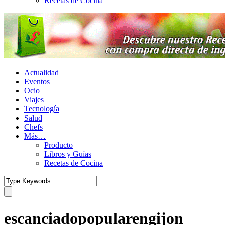
Recetas de Cocina
Actualidad
Eventos
Ocio
Viajes
Tecnología
Salud
Chefs
Más…
Producto
Libros y Guías
Recetas de Cocina
escanciadopopularengijon