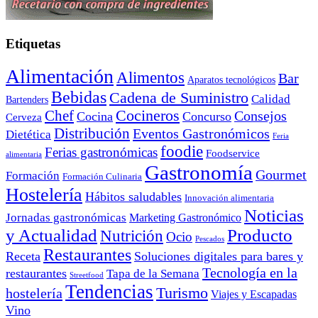
Etiquetas
Alimentación
Alimentos
Bar
Aparatos tecnológicos
Bebidas
Cadena de Suministro
Calidad
Bartenders
Cocineros
Chef
Consejos
Cocina
Concurso
Cerveza
Distribución
Eventos Gastronómicos
Dietética
Feria
foodie
Ferias gastronómicas
Foodservice
alimentaria
Gastronomía
Gourmet
Formación
Formación Culinaria
Hostelería
Hábitos saludables
Innovación alimentaria
Noticias
Jornadas gastronómicas
Marketing Gastronómico
y Actualidad
Producto
Nutrición
Ocio
Pescados
Restaurantes
Receta
Soluciones digitales para bares y
Tecnología en la
restaurantes
Tapa de la Semana
Streetfood
Tendencias
Turismo
hostelería
Viajes y Escapadas
Vino