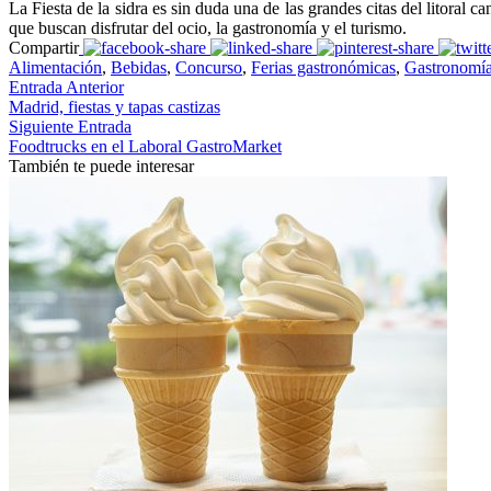
La Fiesta de la sidra es sin duda una de las grandes citas del litoral c
que buscan disfrutar del ocio, la gastronomía y el turismo.
Compartir
Alimentación
,
Bebidas
,
Concurso
,
Ferias gastronómicas
,
Gastronomí
Entrada Anterior
Madrid, fiestas y tapas castizas
Siguiente Entrada
Foodtrucks en el Laboral GastroMarket
También te puede interesar