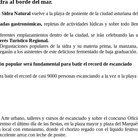
dra al borde del mar.
s Sidra Natural
vuelve a la playa de poniente de la ciudad asturiana de
nadas gastronómicas,
repletas de actividades lúdicas y sobre todo lle
ferentes emplazamientos dentro de la ciudad, se irán celebrando las a
erés Turístico Regional.
 Degustaciones populares de la sidra y su materia prima, la manzan
regarán a los asistentes de este delicioso fermentado de baja graduación.
ón popular será fundamental para batir el record de escanciado
a batir el record de casi 9000 personas escanciando a la vez n la playa d
e Arte urbano, talleres y cursos de escanciado y sobre el concurso Ofic
emiso el último día de las fiestas, en la plaza mayor y plaza del Marqué
cal con entusiasmo, donde el chorizo regado con el liquido festivo, o
excelente arroz con leche de postre.