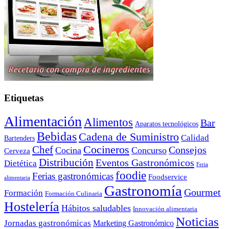
Etiquetas
Alimentación
Alimentos
Bar
Aparatos tecnológicos
Bebidas
Cadena de Suministro
Calidad
Bartenders
Cocineros
Chef
Consejos
Cocina
Concurso
Cerveza
Distribución
Eventos Gastronómicos
Dietética
Feria
foodie
Ferias gastronómicas
Foodservice
alimentaria
Gastronomía
Gourmet
Formación
Formación Culinaria
Hostelería
Hábitos saludables
Innovación alimentaria
Noticias
Jornadas gastronómicas
Marketing Gastronómico