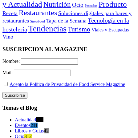
y Actualidad
Producto
Nutrición
Ocio
Pescados
Restaurantes
Receta
Soluciones digitales para bares y
Tecnología en la
restaurantes
Tapa de la Semana
Streetfood
Tendencias
Turismo
hostelería
Viajes y Escapadas
Vino
SUSCRIPCION AL MAGAZINE
Nombre:
Mail:
Acepto la Política de Privacidad de Food Service Magazine
Temas el Blog
Actualidad
470
Eventos
211
Libros y Guías
42
Ocio
312