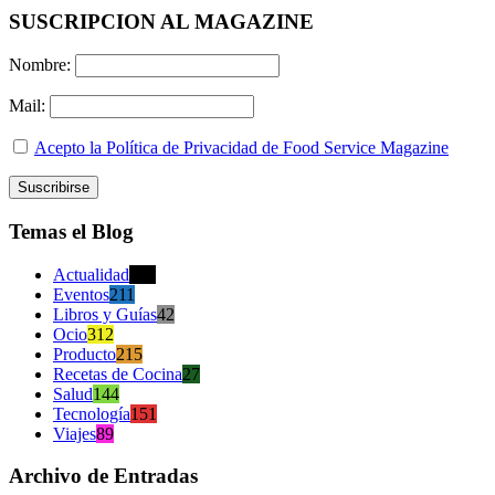
SUSCRIPCION AL MAGAZINE
Nombre:
Mail:
Acepto la Política de Privacidad de Food Service Magazine
Temas el Blog
Actualidad
470
Eventos
211
Libros y Guías
42
Ocio
312
Producto
215
Recetas de Cocina
27
Salud
144
Tecnología
151
Viajes
89
Archivo de Entradas