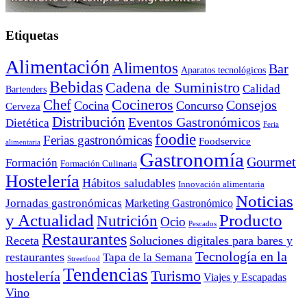
Etiquetas
Alimentación
Alimentos
Bar
Aparatos tecnológicos
Bebidas
Cadena de Suministro
Calidad
Bartenders
Cocineros
Chef
Consejos
Cocina
Concurso
Cerveza
Distribución
Eventos Gastronómicos
Dietética
Feria
foodie
Ferias gastronómicas
Foodservice
alimentaria
Gastronomía
Gourmet
Formación
Formación Culinaria
Hostelería
Hábitos saludables
Innovación alimentaria
Noticias
Jornadas gastronómicas
Marketing Gastronómico
y Actualidad
Producto
Nutrición
Ocio
Pescados
Restaurantes
Receta
Soluciones digitales para bares y
Tecnología en la
restaurantes
Tapa de la Semana
Streetfood
Tendencias
Turismo
hostelería
Viajes y Escapadas
Vino