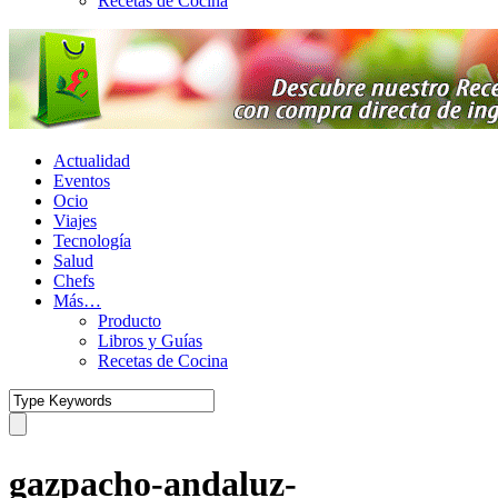
Recetas de Cocina
Actualidad
Eventos
Ocio
Viajes
Tecnología
Salud
Chefs
Más…
Producto
Libros y Guías
Recetas de Cocina
gazpacho-andaluz-