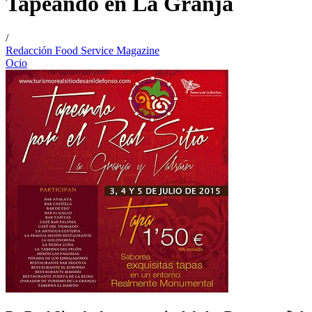
Tapeando en La Granja
/
Redacción Food Service Magazine
Ocio