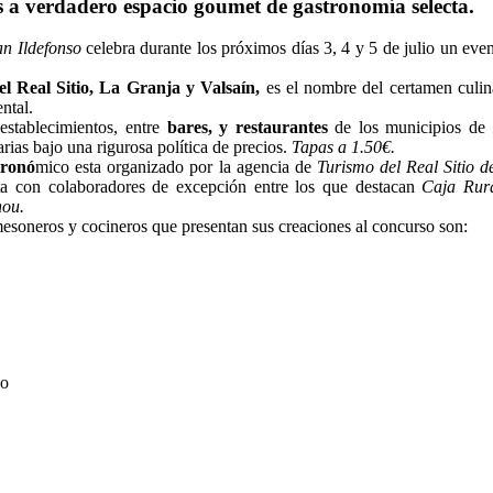
es a verdadero espacio goumet de gastronomía selecta.
n Ildefonso
celebra durante los próximos días 3, 4 y 5 de julio un ev
l Real Sitio, La Granja y Valsaín,
es el nombre del certamen culin
ntal.
establecimientos, entre
bares, y restaurantes
de los municipios de
arias bajo una rigurosa política de precios.
Tapas a 1.50€.
tronó
mico esta organizado por la agencia de
Turismo del Real Sitio d
ta con colaboradores de excepción entre los que destacan
Caja Rura
ou.
esoneros y cocineros que presentan sus creaciones al concurso son:
do