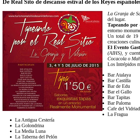
De Real Sito de descanso estival de los Reyes español
La Granja de Sa
del lugar.
Tapeando por e
entorno monume
Un total de 19 
creaciones culin
El Evento Gas
(AIHS),
y cuen
Cocacola o Mah
Los Intrépidos m
Bar Atalaya
Bar Castilla
Bar de Edu
Bar el Gallo
Bar Tapitas
Bar Paloma
Cafe del Vidria
La Fragua
La Antigua Cestería
La Golondrina
La Media Luna
La Taberna del Pelón