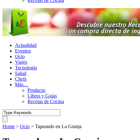
Recetas de Cocina
Actualidad
Eventos
Ocio
Viajes
Tecnología
Salud
Chefs
Más…
Producto
Libros y Guías
Recetas de Cocina
Home
>
Ocio
>
Tapeando en La Granja