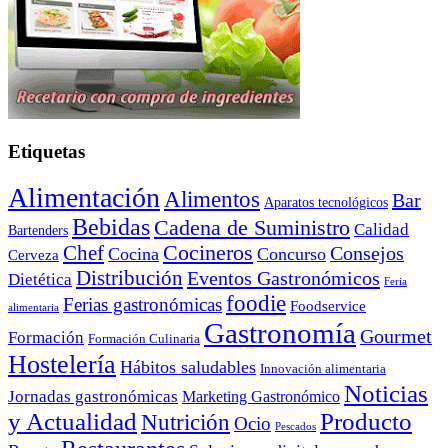
Etiquetas
Alimentación
Alimentos
Bar
Aparatos tecnológicos
Bebidas
Cadena de Suministro
Calidad
Bartenders
Cocineros
Chef
Consejos
Cocina
Concurso
Cerveza
Distribución
Eventos Gastronómicos
Dietética
Feria
foodie
Ferias gastronómicas
Foodservice
alimentaria
Gastronomía
Gourmet
Formación
Formación Culinaria
Hostelería
Hábitos saludables
Innovación alimentaria
Noticias
Jornadas gastronómicas
Marketing Gastronómico
y Actualidad
Producto
Nutrición
Ocio
Pescados