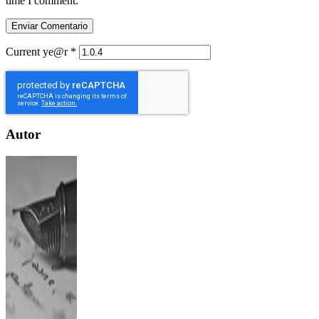
time I comment.
Current ye@r
*
Autor