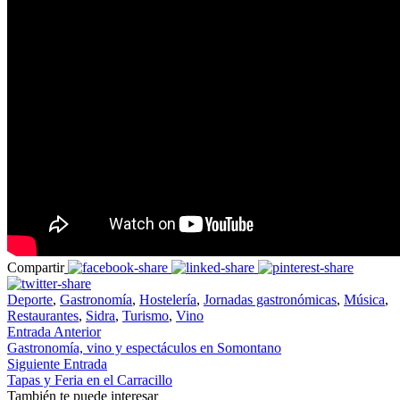
Compartir
Deporte
,
Gastronomía
,
Hostelería
,
Jornadas gastronómicas
,
Música
,
Restaurantes
,
Sidra
,
Turismo
,
Vino
Entrada Anterior
Gastronomía, vino y espectáculos en Somontano
Siguiente Entrada
Tapas y Feria en el Carracillo
También te puede interesar