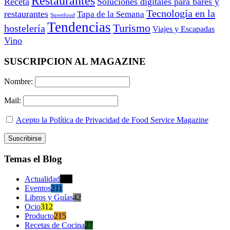
Restaurantes
Receta
Soluciones digitales para bares y
Tecnología en la
restaurantes
Tapa de la Semana
Streetfood
Tendencias
Turismo
hostelería
Viajes y Escapadas
Vino
SUSCRIPCION AL MAGAZINE
Nombre:
Mail:
Acepto la Política de Privacidad de Food Service Magazine
Temas el Blog
Actualidad
470
Eventos
211
Libros y Guías
42
Ocio
312
Producto
215
Recetas de Cocina
27