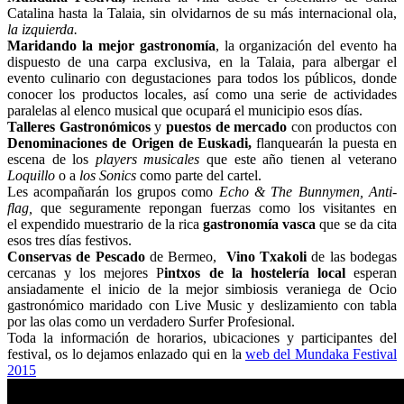
Catalina hasta la Talaia, sin olvidarnos de su más internacional ola,
la izquierda.
Maridando la mejor gastronomía
, la organización del evento ha
dispuesto de una carpa exclusiva, en la Talaia, para albergar el
evento culinario con degustaciones para todos los públicos, donde
conocer los productos locales, así como una serie de actividades
paralelas al elenco musical que ocupará el municipio esos días.
Talleres Gastronómicos
y
puestos de mercado
con productos con
Denominaciones de Origen de Euskadi,
flanquearán la puesta en
escena de los
players musicales
que este año tienen al veterano
Loquillo
o a
los Sonics
como parte del cartel.
Les acompañarán los grupos como
Echo & The Bunnymen, Anti-
flag,
que seguramente repongan fuerzas como los visitantes en
el expendido muestrario de la rica
gastronomía vasca
que se da cita
esos tres días festivos.
Conservas de Pescado
de Bermeo,
Vino Txakoli
de las bodegas
cercanas y los mejores P
intxos de la hostelería local
esperan
ansiadamente el inicio de la mejor simbiosis veraniega de Ocio
gastronómico maridado con Live Music y deslizamiento con tabla
por las olas como un verdadero Surfer Profesional.
Toda la información de horarios, ubicaciones y participantes del
festival, os lo dejamos enlazado qui en la
web del Mundaka Festival
2015